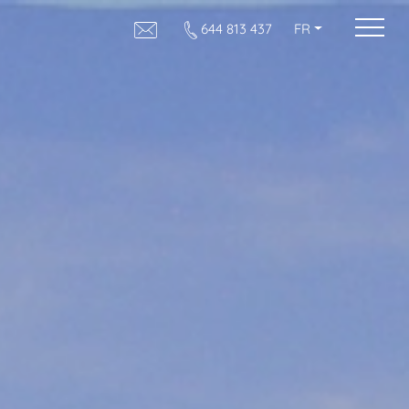
644 813 437
FR