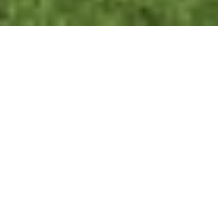
FINCA IN SPANIEN MIETEN
Beschreibung der villa
15 Zimmer | 15 Badezimmer | Bis zu 40 Personen
Tourismusregister von Katalonien HUTG-024625
Mas Sant Jordi bietet die Möglichkeit sich für einen
wunderbare Urlaub mit Ihrer Familie oder Freunden zu
sammeln. Diese schöne große Villa für Gruppen hat
Schlafplätze für bis 40 Personen in 15 Schlafzimmer mit
Klimaanlage. Sie liegt in einem privaten und umzäuten